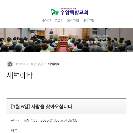
HOME
로그인
회원가입
사이트맵
HOME
>
백합강단
>
새벽예배
새벽예배
[1월 6일] 사람을 찾아오십니다
관리자
조회 : 58
2026.01.06 오전 06:08
첨부