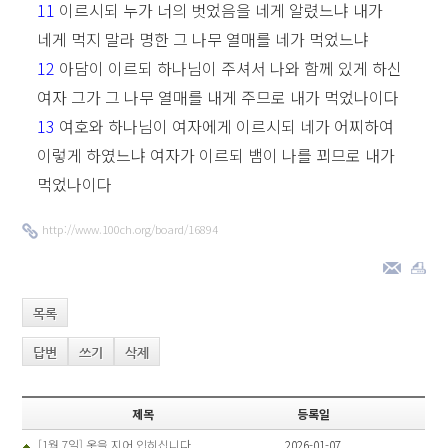
11
이르시되 누가 너의 벗었음을 네게 알렸느냐 내가
네게 먹지 말라 명한 그 나무 열매를 네가 먹었느냐
12
아담이 이르되 하나님이 주셔서 나와 함께 있게 하신
여자 그가 그 나무 열매를 내게 주므로 내가 먹었나이다
13
여호와 하나님이 여자에게 이르시되 네가 어찌하여
이렇게 하였느냐 여자가 이르되 뱀이 나를 꾀므로 내가
먹었나이다
http://www.100ch.org/board/16894
목록
답변
쓰기
삭제
제목
등록일
[1월 7일] 옷을 지어 입히십니다
2026-01-07