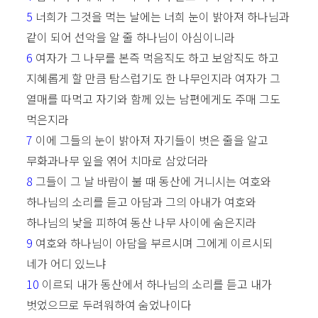
5
너희가 그것을 먹는 날에는 너희 눈이 밝아져 하나님과
같이 되어 선악을 알 줄 하나님이 아심이니라
6
여자가 그 나무를 본즉 먹음직도 하고 보암직도 하고
지혜롭게 할 만큼 탐스럽기도 한 나무인지라 여자가 그
열매를 따먹고 자기와 함께 있는 남편에게도 주매 그도
먹은지라
7
이에 그들의 눈이 밝아져 자기들이 벗은 줄을 알고
무화과나무 잎을 엮어 치마로 삼았더라
8
그들이 그 날 바람이 불 때 동산에 거니시는 여호와
하나님의 소리를 듣고 아담과 그의 아내가 여호와
하나님의 낯을 피하여 동산 나무 사이에 숨은지라
9
여호와 하나님이 아담을 부르시며 그에게 이르시되
네가 어디 있느냐
10
이르되 내가 동산에서 하나님의 소리를 듣고 내가
벗었으므로 두려워하여 숨었나이다