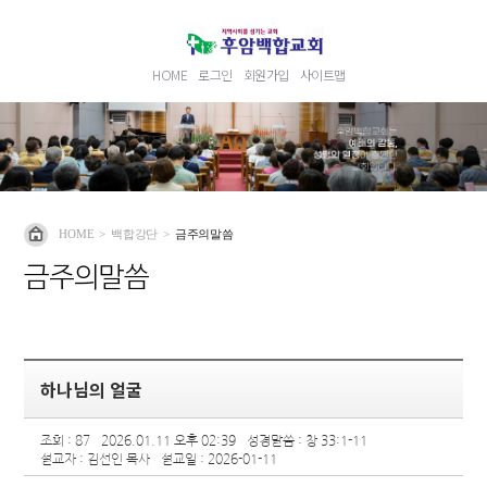
HOME
로그인
회원가입
사이트맵
HOME
>
백합강단
>
금주의말씀
금주의말씀
하나님의 얼굴
조회 : 87
2026.01.11 오후 02:39
성경말씀 : 창 33:1-11
설교자 : 김선인 목사
설교일 : 2026-01-11