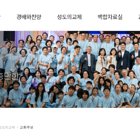
단
경배와찬양
성도의교제
백합자료실
성도의교제
>
교회주보