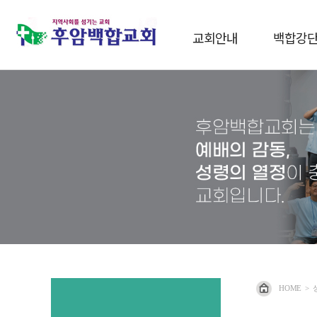
교회안내
백합강
HOME
>