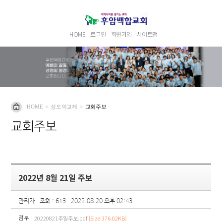
HOME
로그인
회원가입
사이트맵
HOME
>
성도의교제
>
교회주보
교회주보
2022년 8월 21일 주보
관리자
조회 : 613
2022.08.20 오후 02:43
첨부
20220821주일주보.pdf
[Size:376.02KB]