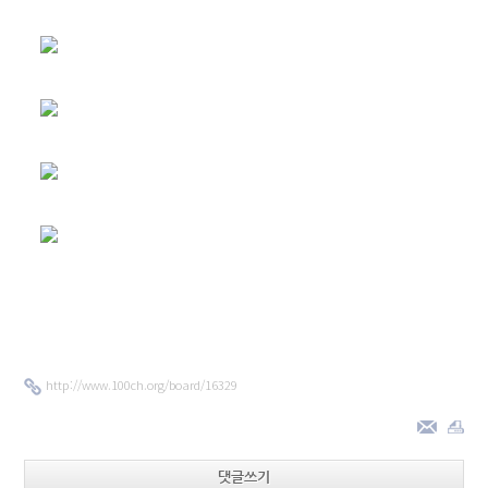
http://www.100ch.org/board/16329
댓글쓰기