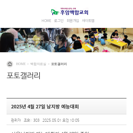
HOME
로그인
회원가입
사이트맵
HOME
>
백합자료실
>
포토갤러리
포토갤러리
2025년 4월 27일 남지방 예능대회
관리자
조회 : 303
2025.05.01 오전 10:05