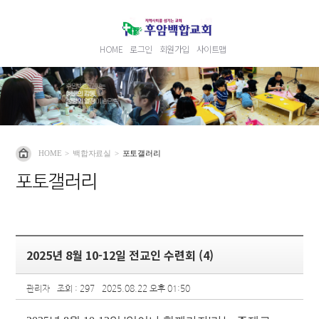
HOME
로그인
회원가입
사이트맵
HOME
>
백합자료실
>
포토갤러리
포토갤러리
2025년 8월 10-12일 전교인 수련회 (4)
관리자
조회 : 297
2025.08.22 오후 01:50