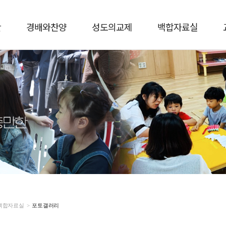
단
경배와찬양
성도의교제
백합자료실
백합자료실
>
포토갤러리