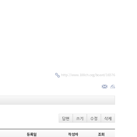
http://www.100ch.org/board/16576
답변
쓰기
수정
삭제
등록일
작성자
조회