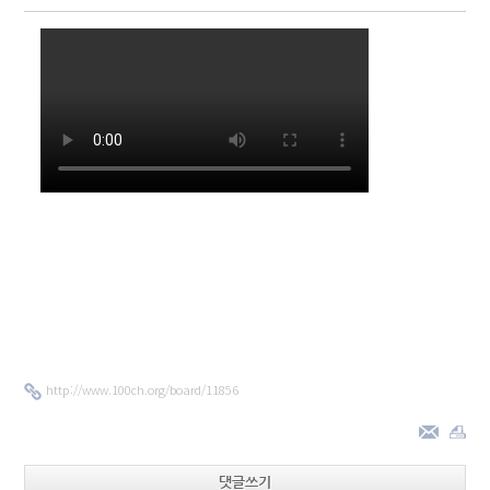
http://www.100ch.org/board/11856
댓글쓰기