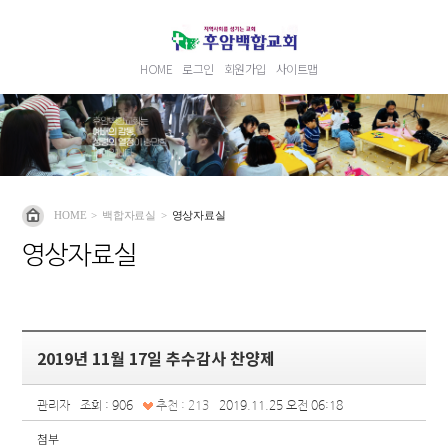
HOME
로그인
회원가입
사이트맵
HOME
>
백합자료실
>
영상자료실
영상자료실
2019년 11월 17일 추수감사 찬양제
관리자
조회 : 906
추천 : 213
2019.11.25 오전 06:18
첨부