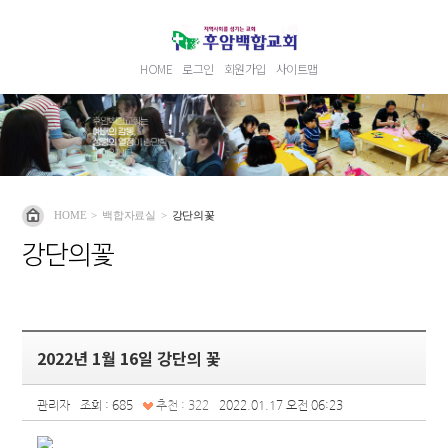
HOME
로그인
회원가입
사이트맵
HOME
>
백합자료실
>
강단의꽃
강단의꽃
2022년 1월 16일 강단의 꽃
관리자
조회 : 685
추천 : 322
2022.01.17 오전 06:23