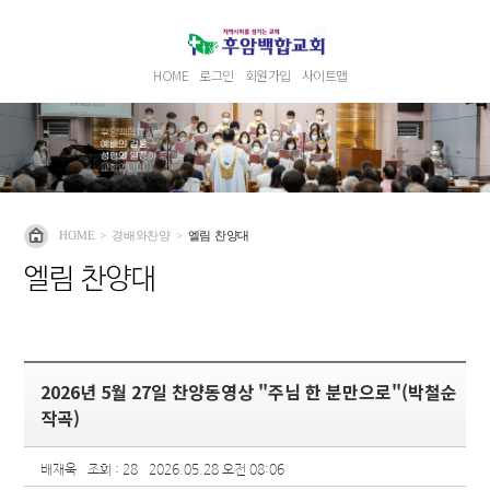
HOME
로그인
회원가입
사이트맵
HOME
>
경배와찬양
>
엘림 찬양대
엘림 찬양대
2026년 5월 27일 찬양동영상 "주님 한 분만으로"(박철순
작곡)
배재욱
조회 : 28
2026.05.28 오전 08:06