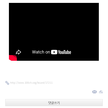
http://www.100ch.org/board/17211
댓글쓰기